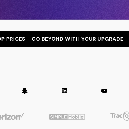
O BEYOND WITH YOUR UPGRADE - THE LATEST B
er
Snapchat
LinkedIn
YouTub