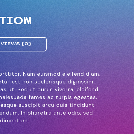
ATION
EVIEWS (0)
orttitor. Nam euismod eleifend diam,
tur est non scelerisque dignissim.
s ut. Sed ut purus viverra, eleifend
 malesuada fames ac turpis egestas.
esque suscipit arcu quis tincidunt
bendum. In pharetra ante odio, sed
ondimentum.