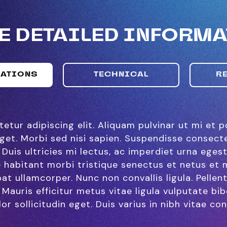
 DETAILED INFORM
CATIONS
TECHNICAL
R
tur adipiscing elit. Aliquam pulvinar ut mi et p
et. Morbi sed nisi sapien. Suspendisse consecte
is ultricies mi lectus, ac imperdiet urna egesta
ue habitant morbi tristique senectus et netus et
 ullamcorper. Nunc non convallis ligula. Pellent
 Mauris efficitur metus vitae ligula vulputate bi
or sollicitudin eget. Duis varius in nibh vitae c