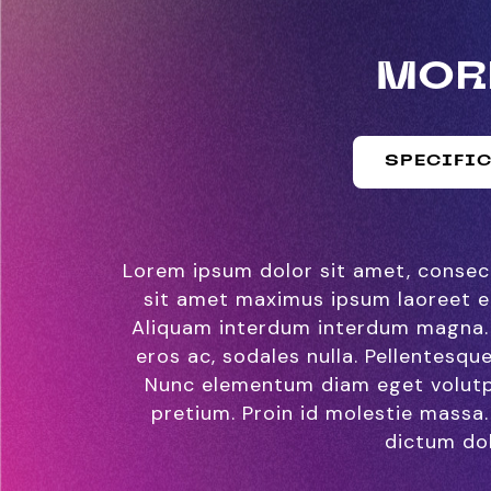
MORE
SPECIFI
Lorem ipsum dolor sit amet, consecte
sit amet maximus ipsum laoreet eg
Aliquam interdum interdum magna. Du
eros ac, sodales nulla. Pellentesq
Nunc elementum diam eget volutpat
pretium. Proin id molestie massa.
dictum dol